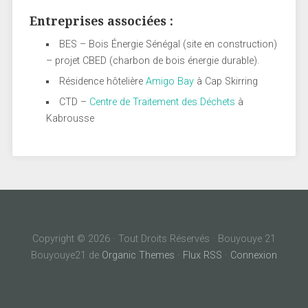
Entreprises associées :
BES – Bois Énergie Sénégal (site en construction)
– projet CBED (charbon de bois énergie durable).
Résidence hôtelière
Amigo Bay
à Cap Skirring
CTD –
Centre de Traitement des Déchets
à
Kabrousse
Copyright © 2026 · Tout Droits Réservés · Bouyouye 21
Bouyouye21 de
Organic Themes
·
Flux RSS
·
Connexion